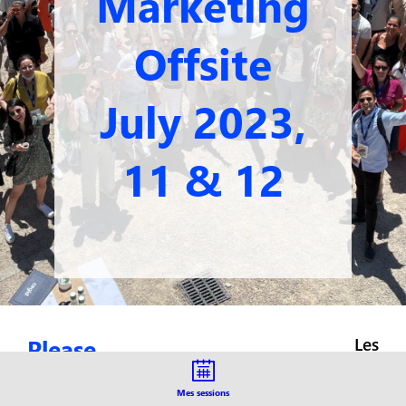
Marketing
Offsite
July 2023,
11 & 12
Please
Les
inscrip
confirm your
sont
Mes sessions